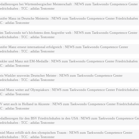
daillenregen bei Württembergischer Meisterschaft : NEWS zum Taekwondo Competence Center
iedrichshafen : TCC : adidas Testcenter
nnifer Manz ist Deutsche Meisterin : NEWS zum Taekwondo Competence Center Friedrichshafen 
C : adidas Testcenter
im Taekwondo tut’s höchstens dem Angreifer weh : NEWS zum Taekwondo Competence Center
iedrichshafen : TCC : adidas Testcenter
nnifer Manz erneut international erfolgreich : NEWS zum Taekwondo Competence Center
iedrichshafen : TCC : adidas Testcenter
nkler und Manz mit EM-Medaille : NEWS zum Taekwondo Competence Center Friedrichshafen 
C : adidas Testcenter
ris Winkler souverän Deutscher Meister : NEWS zum Taekwondo Competence Center
iedrichshafen : TCC : adidas Testcenter
niel Manz weiter auf Olympiakurs : NEWS zum Taekwondo Competence Center Friedrichshafen 
C : adidas Testcenter
V setzt auch in Holland in Akzente : NEWS zum Taekwondo Competence Center Friedrichshafen
C : adidas Testcenter
daillenregen für den BSV Friedrichshafen in den USA : NEWS zum Taekwondo Competence Ce
iedrichshafen : TCC : adidas Testcenter
niel Manz erfüllt sich den olympischen Traum : NEWS zum Taekwondo Competence Center
iedrichshafen : TCC : adidas Testcenter