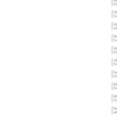
Bu
Fr
Üb
Ce
Hä
ad
Mi
Co
Hä
Fr
Al
Fr
Na
Ce
BS
Fr
BS
Ce
Da
ad