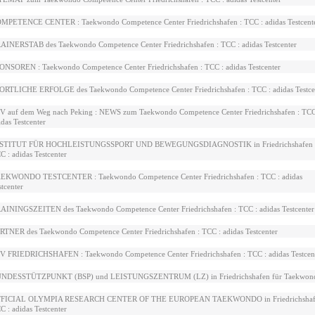
MPETENCE CENTER : Taekwondo Competence Center Friedrichshafen : TCC : adidas Testcent
AINERSTAB des Taekwondo Competence Center Friedrichshafen : TCC : adidas Testcenter
ONSOREN : Taekwondo Competence Center Friedrichshafen : TCC : adidas Testcenter
ORTLICHE ERFOLGE des Taekwondo Competence Center Friedrichshafen : TCC : adidas Testce
V auf dem Weg nach Peking : NEWS zum Taekwondo Competence Center Friedrichshafen : TCC
idas Testcenter
STITUT FÜR HOCHLEISTUNGSSPORT UND BEWEGUNGSDIAGNOSTIK in Friedrichshafen 
C : adidas Testcenter
EKWONDO TESTCENTER : Taekwondo Competence Center Friedrichshafen : TCC : adidas
stcenter
AININGSZEITEN des Taekwondo Competence Center Friedrichshafen : TCC : adidas Testcenter
RTNER des Taekwondo Competence Center Friedrichshafen : TCC : adidas Testcenter
V FRIEDRICHSHAFEN : Taekwondo Competence Center Friedrichshafen : TCC : adidas Testcen
NDESSTÜTZPUNKT (BSP) und LEISTUNGSZENTRUM (LZ) in Friedrichshafen für Taekwon
FICIAL OLYMPIA RESEARCH CENTER OF THE EUROPEAN TAEKWONDO in Friedrichshafe
C : adidas Testcenter