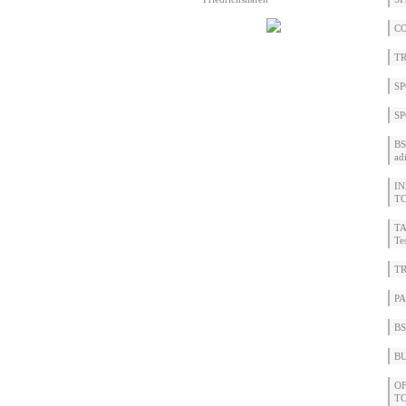
CO
TR
SP
SP
BS
ad
IN
TC
TA
Te
TR
PA
BS
BU
OF
TC