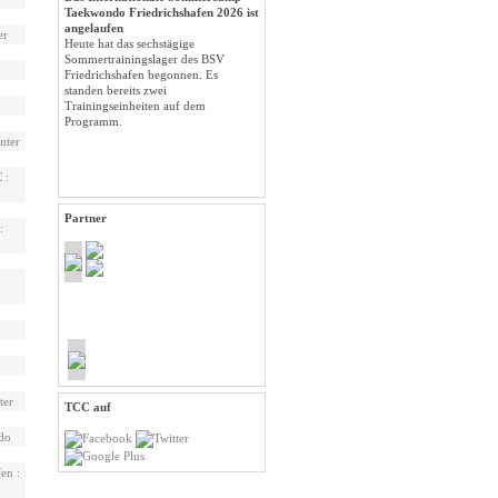
Taekwondo Friedrichshafen 2026 ist
angelaufen
er
Heute hat das sechstägige
Sommertrainingslager des BSV
Friedrichshafen begonnen. Es
standen bereits zwei
Trainingseinheiten auf dem
Programm.
nter
 :
Partner
:
ter
TCC auf
do
n :