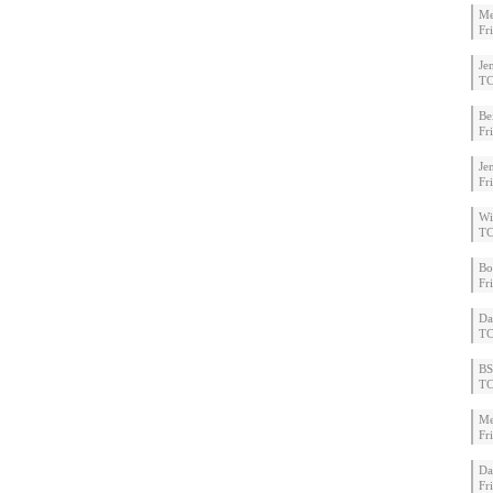
Me
Fr
Je
TC
Be
Fr
Je
Fr
Wi
TC
Bo
Fr
Da
TC
BS
TC
Me
Fr
Da
Fr