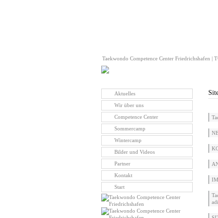
Taekwondo Competence Center Friedrichshafen | TC
Sit
Aktuelles
Wir über uns
Competence Center
Ta
Sommercamp
NE
Wintercamp
KO
Bilder und Videos
Partner
AN
Kontakt
IM
Start
Ta
ad
SI