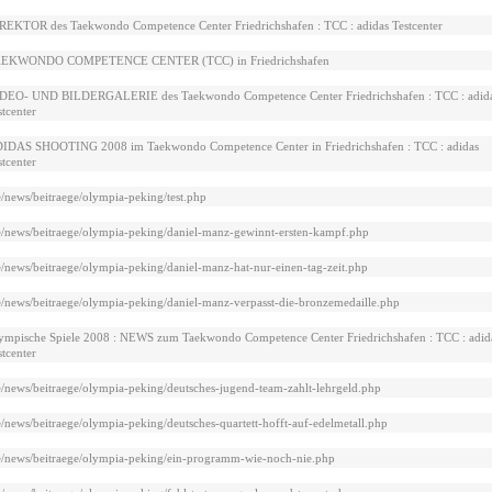
REKTOR des Taekwondo Competence Center Friedrichshafen : TCC : adidas Testcenter
EKWONDO COMPETENCE CENTER (TCC) in Friedrichshafen
DEO- UND BILDERGALERIE des Taekwondo Competence Center Friedrichshafen : TCC : adid
stcenter
IDAS SHOOTING 2008 im Taekwondo Competence Center in Friedrichshafen : TCC : adidas
stcenter
e/news/beitraege/olympia-peking/test.php
e/news/beitraege/olympia-peking/daniel-manz-gewinnt-ersten-kampf.php
e/news/beitraege/olympia-peking/daniel-manz-hat-nur-einen-tag-zeit.php
e/news/beitraege/olympia-peking/daniel-manz-verpasst-die-bronzemedaille.php
ympische Spiele 2008 : NEWS zum Taekwondo Competence Center Friedrichshafen : TCC : adid
stcenter
e/news/beitraege/olympia-peking/deutsches-jugend-team-zahlt-lehrgeld.php
e/news/beitraege/olympia-peking/deutsches-quartett-hofft-auf-edelmetall.php
e/news/beitraege/olympia-peking/ein-programm-wie-noch-nie.php