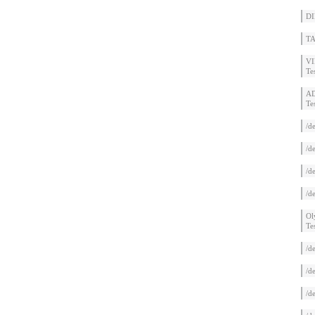
DI
TA
VI
Te
AD
Te
/d
/d
/d
/d
Ol
Te
/d
/d
/d