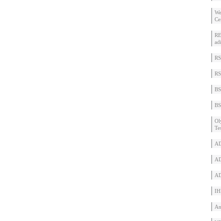
We
Ce
RE
ad
RS
RS
BS
BS
Ol
Te
AD
AD
AD
IH
An