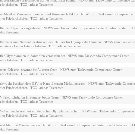
ndespräsident verabschiedet Daniel Manz nach Peking : NEWS zum Taekwondo Competence Ce
iedrichshafen : TCC : adidas Testcenter
er Mexiko, Venezuela, Kroatien und Korea nach Peking : NEWS zum Taekwondo Competence
nter Friedrichshafen : TCC : adidas Testcenter
fler für Olympia eingekleidet : NEWS zum Taekwondo Competence Center Friedrichshafen : TC
idas Testcenter
ttermaier und Neureuther drücken den Häflern für Olympia die Daumen : NEWS zum Taekwon
mpetence Center Friedrichshafen : TCC : adidas Testcenter
fler Olympioniken in Sonthofen verabschiedet : NEWS zum Taekwondo Competence Center
iedrichshafen : TCC : adidas Testcenter
berto Celestrin gewinnt die Austrian Open : NEWS zum Taekwondo Competence Center
iedrichshafen : TCC : adidas Testcenter
chwuchs beschert dem BSV in Nagold erneut Medaillenregen : NEWS zum Taekwondo Compet
nter Friedrichshafen : TCC : adidas Testcenter
V Friedrichshafen in Stuttgart bestes Team : NEWS zum Taekwondo Competence Center
iedrichshafen : TCC : adidas Testcenter
V-Nachwuchs trainiert mit deutscher Olympiamannschaft : NEWS zum Taekwondo Competence
nter Friedrichshafen : TCC : adidas Testcenter
niel Manz ist Vizeweltmeister : NEWS zum Taekwondo Competence Center Friedrichshafen : TCC
idas Testcenter