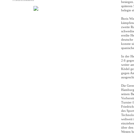
besiegen
späteren 
belegte e
Boris Win
kämpfend
zweite R
schwedis
ereilte 
deutsche
konnte si
spanisch
In der He
2:6 gege
weiter a
Ködel ge
gegen An
ausgesch
Die Germ
Hamburg 
seinen Ba
Vorberei
Turnier f
Friedric
des Sport
Technolog
weltweit 
einziehen
über den
Westen be