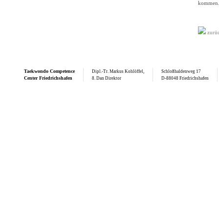
kommen
zurü
Taekwondo
Competence
Dipl.-Tr. Markus Kohlöffel,
Schloßhaldenweg 17
Center Friedrichshafen
8. Dan Direktor
D-88048 Friedrichshafen