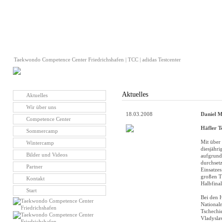
Taekwondo Competence Center Friedrichshafen | TCC | adidas Testcenter
Aktuelles
Aktuelles
Wir über uns
18.03.2008
Daniel M
Competence Center
Häfler T
Sommercamp
Mit über 
Wintercamp
diesjähr
Bilder und Videos
aufgrund
durchset
Partner
Einsatze
großen T
Kontakt
Halbfinal
Start
Bei den 
National
Tschechi
Vladyslav