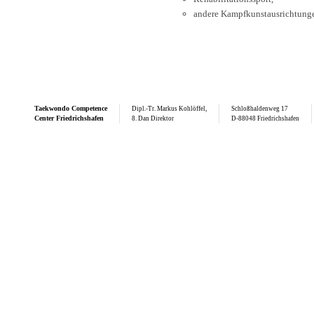
andere Kampfkunstausrichtung
Taekwondo
Competence
Dipl.-Tr. Markus Kohlöffel,
Schloßhaldenweg 17
Center Friedrichshafen
8. Dan Direktor
D-88048 Friedrichshafen