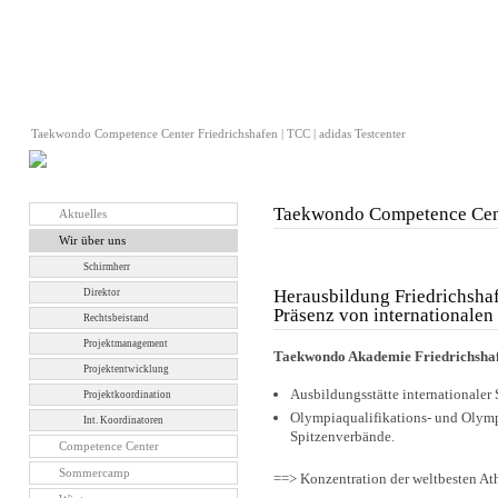
Taekwondo Competence Center Friedrichshafen | TCC | adidas Testcenter
Taekwondo Competence Cent
Aktuelles
Wir über uns
Schirmherr
Herausbildung Friedrichsha
Direktor
Präsenz von internationalen
Rechtsbeistand
Projektmanagement
Taekwondo Akademie Friedrichsha
Projektentwicklung
Ausbildungsstätte internationaler 
Projektkoordination
Olympiaqualifikations- und Olymp
Int. Koordinatoren
Spitzenverbände.
Competence Center
Sommercamp
==> Konzentration der weltbesten Ath