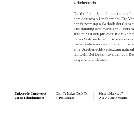
Urheberrecht
Die durch die Seitenbetreiber erstell
dem deutschen Urheberrecht. Die Verv
der Verwertung außerhalb der Grenzen
Zustimmung des jeweiligen Autors bz
sind nur für den privaten, nicht komm
dieser Seite nicht vom Betreiber erst
Insbesondere werden Inhalte Dritter a
eine Urheberrechtsverletzung aufmer
Hinweis. Bei Bekanntwerden von Rech
umgehend entfernen.
Taekwondo
Competence
Dipl.-Tr. Markus Kohlöffel,
Schloßhaldenweg 17
Center Friedrichshafen
8. Dan Direktor
D-88048 Friedrichshafen