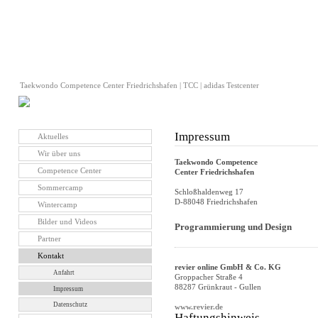
Taekwondo Competence Center Friedrichshafen | TCC | adidas Testcenter
Impressum
Aktuelles
Wir über uns
Taekwondo Competence
Competence Center
Center Friedrichshafen
Sommercamp
Schloßhaldenweg 17
D-88048 Friedrichshafen
Wintercamp
Bilder und Videos
Programmierung und Design
Partner
Kontakt
revier online GmbH & Co. KG
Anfahrt
Groppacher Straße 4
88287 Grünkraut - Gullen
Impressum
Datenschutz
www.revier.de
Haftungshinweis