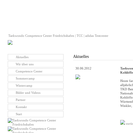
Taekwondo Competence Center Friedrichshafen | TCC | adidas Testcenter
Aktuelles
Aktuelles
Wir über uns
30.06.2012
Taekwon
Competence Center
Kohlöffe
Sommercamp
Heute fan
alljährl
Wintercamp
TKD Baind
Bilder und Videos
National
Kohlöffe
Partner
Württemb
Winkler, 
Kontakt
Start
zurü