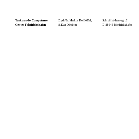
Taekwondo
Competence
Dipl.-Tr. Markus Kohlöffel,
Schloßhaldenweg 17
Center Friedrichshafen
8. Dan Direktor
D-88048 Friedrichshafen