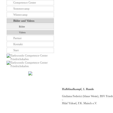
Competence Center
Sommercamp
Wintercamp
Bilder und Videos
Bilder
Videos
Partner
Kontakt
Start
Halbfinalkampf, 1. Runde
Giuliana Federici (blaue Weste), BSV Fried
-
Hilal Yüksel, F.K. Maisch e.V.