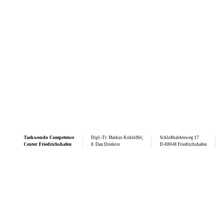
Taekwondo
Competence
Dipl.-Tr. Markus Kohlöffel,
Schloßhaldenweg 17
Center Friedrichshafen
8. Dan Direktor
D-88048 Friedrichshafen