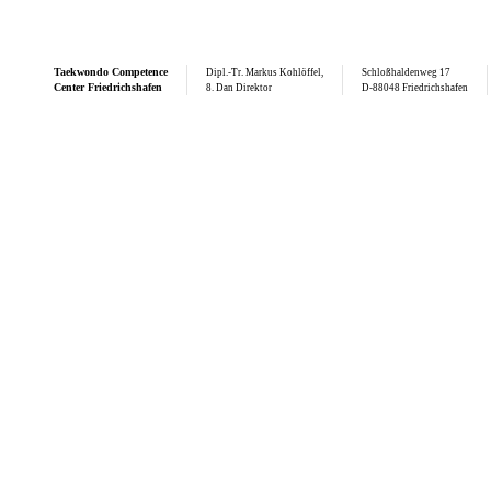
Taekwondo
Competence
Dipl.-Tr. Markus Kohlöffel,
Schloßhaldenweg 17
Center Friedrichshafen
8. Dan Direktor
D-88048 Friedrichshafen