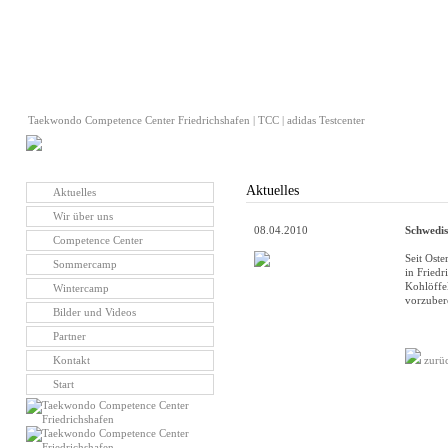
Taekwondo Competence Center Friedrichshafen | TCC | adidas Testcenter
Aktuelles
Aktuelles
Wir über uns
08.04.2010
Schwedis
Competence Center
Seit Ost
Sommercamp
in Fried
Kohlöffe
Wintercamp
vorzuber
Bilder und Videos
Partner
Kontakt
zurü
Start