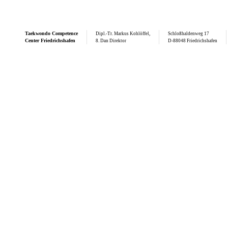
Taekwondo
Competence
Dipl.-Tr. Markus Kohlöffel,
Schloßhaldenweg 17
Center Friedrichshafen
8. Dan Direktor
D-88048 Friedrichshafen