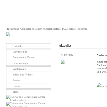
Taekwondo Competence Center Friedrichshafen | TCC | adidas Testcenter
Aktuelles
Aktuelles
Wir über uns
27.03.2012
Nachwuch
Competence Center
Heute fa
Sommercamp
Nachwuch
hauptsäch
Wintercamp
von Dipl
Bilder und Videos
Partner
Kontakt
zurü
Start