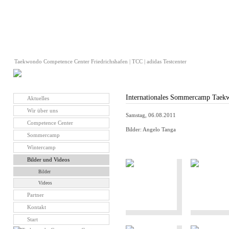
Taekwondo Competence Center Friedrichshafen | TCC | adidas Testcenter
Internationales Sommercamp Taekw
Aktuelles
Wir über uns
Samstag, 06.08.2011
Competence Center
Bilder: Angelo Tanga
Sommercamp
Wintercamp
Bilder und Videos
Bilder
Videos
Partner
Kontakt
Start