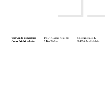
Taekwondo
Competence
Dipl.-Tr. Markus Kohlöffel,
Schloßhaldenweg 17
Center Friedrichshafen
8. Dan Direktor
D-88048 Friedrichshafen