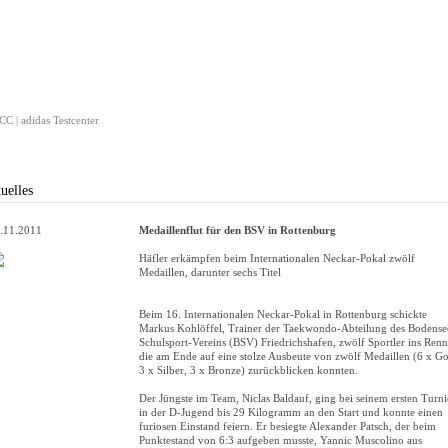
C | adidas Testcenter
uelles
.11.2011
Medaillenflut für den BSV in Rottenburg
Häfler erkämpfen beim Internationalen Neckar-Pokal zwölf
Medaillen, darunter sechs Titel
Beim 16. Internationalen Neckar-Pokal in Rottenburg schickte
Markus Kohlöffel, Trainer der Taekwondo-Abteilung des Bodense
Schulsport-Vereins (BSV) Friedrichshafen, zwölf Sportler ins Renn
die am Ende auf eine stolze Ausbeute von zwölf Medaillen (6 x Go
3 x Silber, 3 x Bronze) zurückblicken konnten.
Der Jüngste im Team, Niclas Baldauf, ging bei seinem ersten Turni
in der D-Jugend bis 29 Kilogramm an den Start und konnte einen
furiosen Einstand feiern. Er besiegte Alexander Patsch, der beim
Punktestand von 6:3 aufgeben musste, Yannic Muscolino aus