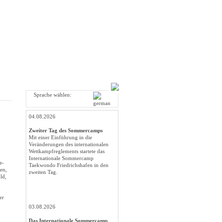
Sprache wählen:
04.08.2026
Zweiter Tag des Sommercamps
Mit einer Einführung in die
Veränderungen des internationalen
Wettkampfreglements startete das
Internationale Sommercamp
e-
Taekwondo Friedrichshafen in den
en,
zweiten Tag.
ld,
er
03.08.2026
Das Internationale Sommercamp