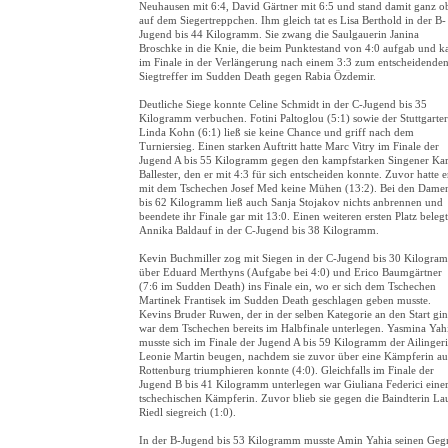
Neuhausen mit 6:4, David Gärtner mit 6:5 und stand damit ganz o
auf dem Siegertreppchen. Ihm gleich tat es Lisa Berthold in der B-
Jugend bis 44 Kilogramm. Sie zwang die Saulgauerin Janina
Broschke in die Knie, die beim Punktestand von 4:0 aufgab und 
im Finale in der Verlängerung nach einem 3:3 zum entscheidende
Siegtreffer im Sudden Death gegen Rabia Özdemir.
Deutliche Siege konnte Celine Schmidt in der C-Jugend bis 35
Kilogramm verbuchen. Fotini Paltoglou (5:1) sowie der Stuttgarter
Linda Kohn (6:1) ließ sie keine Chance und griff nach dem
Turniersieg. Einen starken Auftritt hatte Marc Vitry im Finale der
Jugend A bis 55 Kilogramm gegen den kampfstarken Singener Ka
Ballester, den er mit 4:3 für sich entscheiden konnte. Zuvor hatte e
mit dem Tschechen Josef Med keine Mühen (13:2). Bei den Dame
bis 62 Kilogramm ließ auch Sanja Stojakov nichts anbrennen und
beendete ihr Finale gar mit 13:0. Einen weiteren ersten Platz beleg
Annika Baldauf in der C-Jugend bis 38 Kilogramm.
Kevin Buchmiller zog mit Siegen in der C-Jugend bis 30 Kilogra
über Eduard Merthyns (Aufgabe bei 4:0) und Erico Baumgärtner
(7:6 im Sudden Death) ins Finale ein, wo er sich dem Tschechen
Martinek Frantisek im Sudden Death geschlagen geben musste.
Kevins Bruder Ruwen, der in der selben Kategorie an den Start gin
war dem Tschechen bereits im Halbfinale unterlegen. Yasmina Yah
musste sich im Finale der Jugend A bis 59 Kilogramm der Ailinger
Leonie Martin beugen, nachdem sie zuvor über eine Kämpferin au
Rottenburg triumphieren konnte (4:0). Gleichfalls im Finale der
Jugend B bis 41 Kilogramm unterlegen war Giuliana Federici eine
tschechischen Kämpferin. Zuvor blieb sie gegen die Baindterin La
Riedl siegreich (1:0).
In der B-Jugend bis 53 Kilogramm musste Amin Yahia seinen Geg