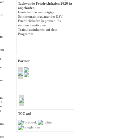
ben
Taekwondo Friedrichshafen 2026 ist
angelaufen
Heute hat das sechstägige
kam
Sommertrainingslager des BSV
n
Friedrichshafen begonnen. Es
standen bereits zwei
Trainingseinheiten auf dem
Programm.
in
rim
r
n
Partner
te
mm
g,
ia
in
s
TCC auf
r
ura
ner