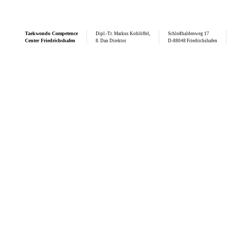
Taekwondo
Competence
Dipl.-Tr. Markus Kohlöffel,
Schloßhaldenweg 17
Center Friedrichshafen
8. Dan Direktor
D-88048 Friedrichshafen