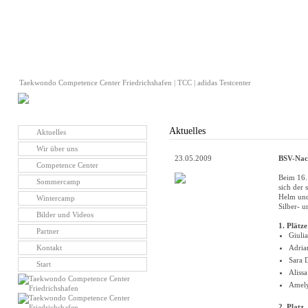
Taekwondo Competence Center Friedrichshafen | TCC | adidas Testcenter
Aktuelles
Aktuelles
Wir über uns
23.05.2009
BSV-Nach
Competence Center
Beim 16.
Sommercamp
sich der
Helm und
Wintercamp
Silber- u
Bilder und Videos
1. Plätze
Partner
Giulia
Kontakt
Adria
Sara 
Start
Aliss
Amel
2. Platz