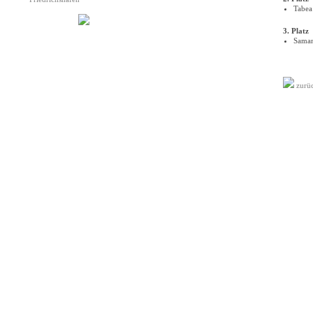
Tabea
3. Platz
Saman
zurü