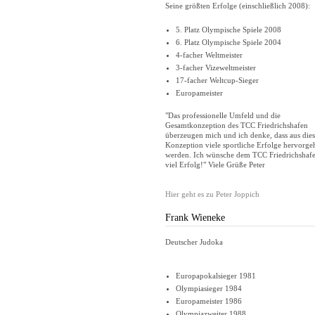
Seine größten Erfolge (einschließlich 2008):
5. Platz Olympische Spiele 2008
6. Platz Olympische Spiele 2004
4-facher Weltmeister
3-facher Vizeweltmeister
17-facher Weltcup-Sieger
Europameister
"Das professionelle Umfeld und die
Gesamtkonzeption des TCC Friedrichshafen
überzeugen mich und ich denke, dass aus dies
Konzeption viele sportliche Erfolge hervorge
werden. Ich wünsche dem TCC Friedrichshaf
viel Erfolg!" Viele Grüße Peter
Hier geht es zu Peter Joppich
Frank Wieneke
Deutscher Judoka
Europapokalsieger 1981
Olympiasieger 1984
Europameister 1986
Olympiazweiter 1988