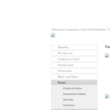
Taekwondo Competence Center Friedrichshafen | TC
Pat
Aktuelles
Wir über uns
Competence Center
Sommercamp
Wintercamp
Bilder und Videos
Partner
Olympische Partner
Internationale Verbände
Sponsoren
Unterstützer