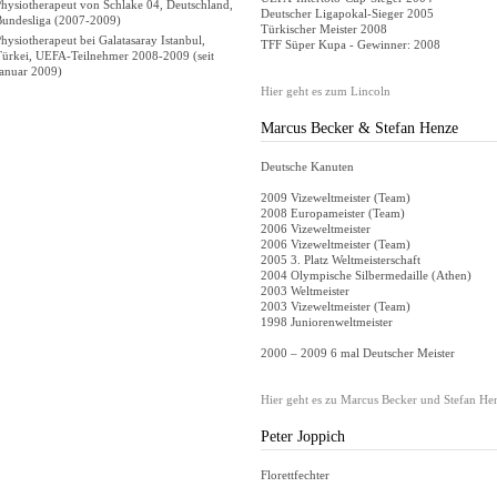
hysiotherapeut von Schlake 04, Deutschland,
Deutscher Ligapokal-Sieger 2005
Bundesliga (2007-2009)
Türkischer Meister 2008
hysiotherapeut bei Galatasaray Istanbul,
TFF Süper Kupa - Gewinner: 2008
Türkei, UEFA-Teilnehmer 2008-2009 (seit
Januar 2009)
Hier geht es zum Lincoln
Marcus Becker & Stefan Henze
Deutsche Kanuten
2009 Vizeweltmeister (Team)
2008 Europameister (Team)
2006 Vizeweltmeister
2006 Vizeweltmeister (Team)
2005 3. Platz Weltmeisterschaft
2004 Olympische Silbermedaille (Athen)
2003 Weltmeister
2003 Vizeweltmeister (Team)
1998 Juniorenweltmeister
2000 – 2009 6 mal Deutscher Meister
Hier geht es zu Marcus Becker und Stefan He
Peter Joppich
Florettfechter