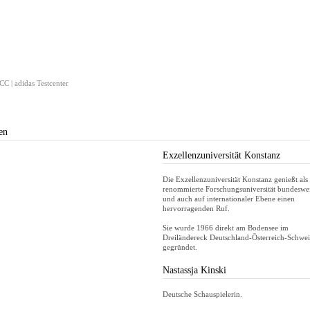
C | adidas Testcenter
en
Exzellenzuniversität Konstanz
Die Exzellenzuniversität Konstanz genießt als
renommierte Forschungsuniversität bundeswe
und auch auf internationaler Ebene einen
hervorragenden Ruf.
Sie wurde 1966 direkt am Bodensee im
Dreiländereck Deutschland-Österreich-Schwe
gegründet.
Nastassja Kinski
Deutsche Schauspielerin.