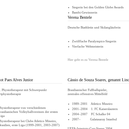
Siegerin bei den Golden Globe Awards
Bambi-Gewinnerin
Verena Bentele
Deutsche Biathletin und Skilangläuferin
Zwölffache Paralympics-Siegerin
Vierfache Weltmeisterin
Hier geht es zu Verena Bentele
iot Paes Alves Junior
Cássio de Souza Soares, genannt Lin
. Physiotherapeut mit Schwerpunkt
Brasilianischer Fußballspieler,
tphysiotherapie
zentrales offensives Mittelfeld
1989–2001 Atletico Mineiro
hysiotherapeut von verschiedenen
2001–2004 1. FC Kaiserslautern
rasilianischen Volleyballvereinen der ersten
2004–2007 FC Schalke 04
Liga
2007– Galatasaray Istanbul
hysiotherapeut bei Clube Atletico Mineiro,
rasilien, erste Liga (1999-2001, 2003-2007)
UEFA-Intertoto-Cup-Sieger 2004