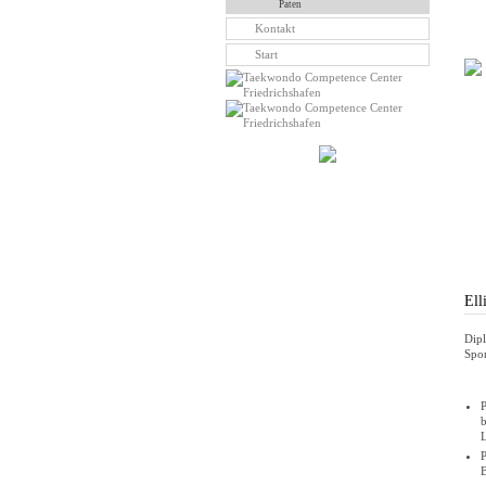
Paten
Kontakt
Start
Ell
Dipl
Spor
P
b
P
B