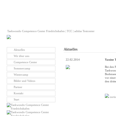
Taekwondo Competence Center Friedrichshafen | TCC | adidas Testcenter
Aktuelles
Aktuelles
Wir über uns
22.02.2014
Yassine T
Competence Center
Bei den 
Sommercamp
Taekwond
Bodensee
Wintercamp
vor eine
Bilder und Videos
den dritt
Partner
Kontakt
zurü
Start