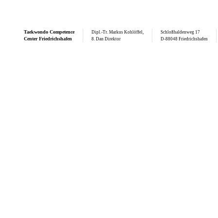
Taekwondo
Competence
Dipl.-Tr. Markus Kohlöffel,
Schloßhaldenweg 17
Center Friedrichshafen
8. Dan Direktor
D-88048 Friedrichshafen