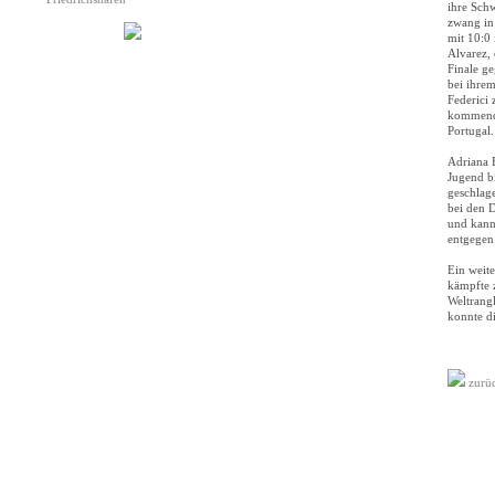
ihre Sch
zwang in
mit 10:0
Alvarez, 
Finale ge
bei ihrem
Federici
kommende
Portugal.
Adriana F
Jugend b
geschlag
bei den 
und kann
entgegen
Ein weit
kämpfte 
Weltrang
konnte d
zurü