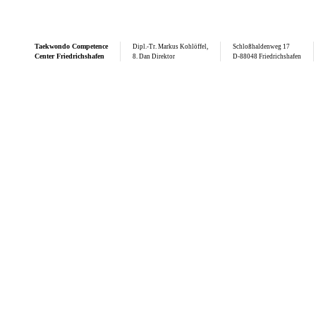
Taekwondo
Competence
Dipl.-Tr. Markus Kohlöffel,
Schloßhaldenweg 17
Center Friedrichshafen
8. Dan Direktor
D-88048 Friedrichshafen