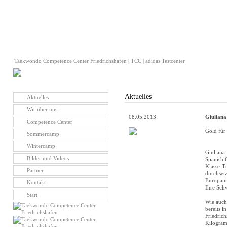
Taekwondo Competence Center Friedrichshafen | TCC | adidas Testcenter
Aktuelles
Aktuelles
Wir über uns
08.05.2013
Giuliana
Competence Center
Gold für
Sommercamp
Wintercamp
Giuliana
Bilder und Videos
Spanish 
Klasse-T
Partner
durchset
Europame
Kontakt
Ihre Schw
Start
Wie auch
bereits i
Friedrich
Kilogram