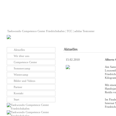
Taekwondo Competence Center Friedrichshafen | TCC | adidas Testcenter
Aktuelles
Aktuelles
Wir über uns
15.02.2010
Alberto 
Competence Center
Am Samst
Sommercamp
Louxembo
Friedric
Wintercamp
Kilogram
Bilder und Videos
Mit eine
Partner
Handojang
Roidis vo
Kontakt
Start
Im Final
Internat 
Friedrich