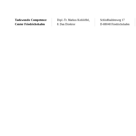
Taekwondo
Competence
Dipl.-Tr. Markus Kohlöffel,
Schloßhaldenweg 17
Center Friedrichshafen
8. Dan Direktor
D-88048 Friedrichshafen