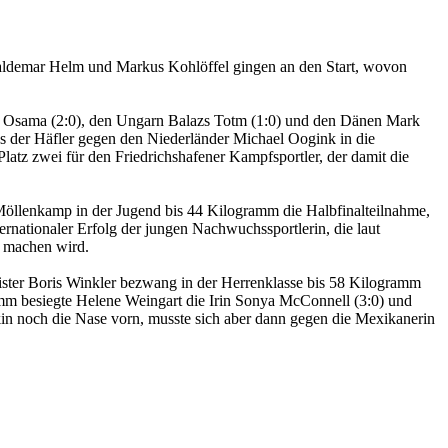
ldemar Helm und Markus Kohlöffel gingen an den Start, wovon
ed Osama (2:0), den Ungarn Balazs Totm (1:0) und den Dänen Mark
ss der Häfler gegen den Niederländer Michael Oogink in die
atz zwei für den Friedrichshafener Kampfsportler, der damit die
Möllenkamp in der Jugend bis 44 Kilogramm die Halbfinalteilnahme,
rnationaler Erfolg der jungen Nachwuchssportlerin, die laut
m machen wird.
ster Boris Winkler bezwang in der Herrenklasse bis 58 Kilogramm
m besiegte Helene Weingart die Irin Sonya McConnell (3:0) und
in noch die Nase vorn, musste sich aber dann gegen die Mexikanerin