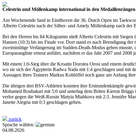
Celestrin und Möllenkamp international in den Medaillenrängen
Am Wochenende fand in Eindhoven die 36. Dutch Open im Taekwondo
Alberto Celestrin nach der Silber- und Amely Möllenkamp nach der B
Bei den Herren bis 84 Kilogramm stieß Alberto Celestrin mit Siege
Hansen (10:3) bis ins Finale vor. Dort stand es nach Beendigung der
zweiminütige Verlängerung im Sudden-Death-Modus gehen musste, die d
Europarangliste erneut anführt, nachdem er das Jahr 2007 und 2008 j
Mit einem 1:0-Sieg über die Kroatin Dorotea Orosi und einem deutli
wo sie sich der Ägypterin Radwa Nada mit 1:4 geschlagen und mit dem 
Aussagen ihres Trainers Markus Kohlöffel noch ganz am Anfang ihrer K
Die übrigen drei BSV-Athleten konnten ihre Erstrundenkämpfe gewin
Mohamed Boubakari mit 5:0 und unterlag dem Briten Kieron Briggs 
verlor gegen die Weiß-Russin Matyia Miahkova mit 2:3. Jennifer Man
Janette Alegria mit 0:3 geschlagen geben.
zurück
Sprache wählen:
04.08.2026