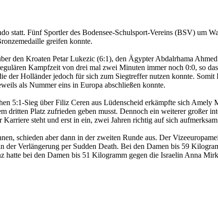
 statt. Fünf Sportler des Bodensee-Schulsport-Vereins (BSV) um Wa
ronzemedaille greifen konnte.
n über den Kroaten Petar Lukezic (6:1), den Ägypter Abdalrhama Ahm
 regulären Kampfzeit von drei mal zwei Minuten immer noch 0:0, so da
er Holländer jedoch für sich zum Siegtreffer nutzen konnte. Somit Pl
eweils als Nummer eins in Europa abschließen konnte.
chen 5:1-Sieg über Filiz Ceren aus Lüdenscheid erkämpfte sich Amely 
dritten Platz zufrieden geben musst. Dennoch ein weiterer großer inte
arriere steht und erst in ein, zwei Jahren richtig auf sich aufmerksa
nen, schieden aber dann in der zweiten Runde aus. Der Vizeeuropamei
in der Verlängerung per Sudden Death. Bei den Damen bis 59 Kilogram
z hatte bei den Damen bis 51 Kilogramm gegen die Israelin Anna Mirk