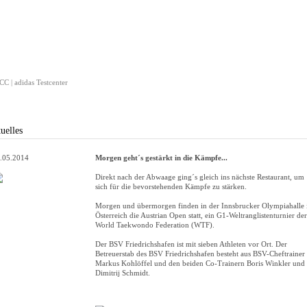
C | adidas Testcenter
uelles
.05.2014
Morgen geht´s gestärkt in die Kämpfe...
Direkt nach der Abwaage ging´s gleich ins nächste Restaurant, um
sich für die bevorstehenden Kämpfe zu stärken.
Morgen und übermorgen finden in der Innsbrucker Olympiahalle 
Österreich die Austrian Open statt, ein G1-Weltranglistenturnier der
World Taekwondo Federation (WTF).
Der BSV Friedrichshafen ist mit sieben Athleten vor Ort. Der
Betreuerstab des BSV Friedrichshafen besteht aus BSV-Cheftrainer
Markus Kohlöffel und den beiden Co-Trainern Boris Winkler und
Dimitrij Schmidt.