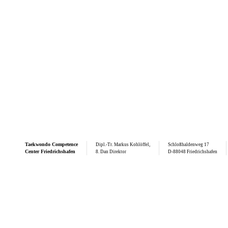
Taekwondo
Competence
Dipl.-Tr. Markus Kohlöffel,
Schloßhaldenweg 17
Center Friedrichshafen
8. Dan Direktor
D-88048 Friedrichshafen