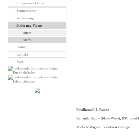
Competence Center
Sommercamp
Wintercamp
Bilder und Videos
Bilder
Videos
Partner
Kontakt
Start
Finalkampf, 3. Runde
Samantha Salow (blaue Weste), BSV Friedr
-
Michelle Wagner, Budokwai Öhringen