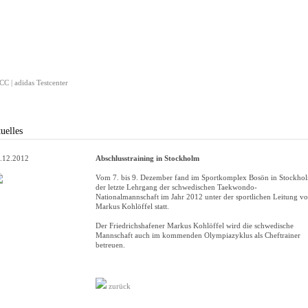
C | adidas Testcenter
uelles
.12.2012
Abschlusstraining in Stockholm
Vom 7. bis 9. Dezember fand im Sportkomplex Bosön in Stockho
der letzte Lehrgang der schwedischen Taekwondo-
Nationalmannschaft im Jahr 2012 unter der sportlichen Leitung v
Markus Kohlöffel statt.
Der Friedrichshafener Markus Kohlöffel wird die schwedische
Mannschaft auch im kommenden Olympiazyklus als Cheftrainer
betreuen.
zurück