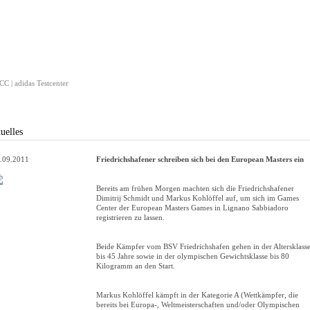
C | adidas Testcenter
uelles
.09.2011
Friedrichshafener schreiben sich bei den European Masters ein
Bereits am frühen Morgen machten sich die Friedrichshafener
Dimitrij Schmidt und Markus Kohlöffel auf, um sich im Games
Center der European Masters Games in Lignano Sabbiadoro
registrieren zu lassen.
Beide Kämpfer vom BSV Friedrichshafen gehen in der Altersklass
bis 45 Jahre sowie in der olympischen Gewichtsklasse bis 80
Kilogramm an den Start.
Markus Kohlöffel kämpft in der Kategorie A (Wettkämpfer, die
bereits bei Europa-, Weltmeisterschaften und/oder Olympischen