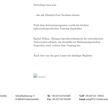
Stretching muss sein.
... das sah Dimitrijs Frau Swetlana ebenso.
Nach dem Aufwärmprogramm wurde ein leichtes
taekwondospezifisches Training abgehalten.
Rachel Wilson, Olympia-Sportkoordinatorin des schwedischen
Taekwondoverbands, die ebenfalls ins Wettkampfgeschehen
eingreifen wird, wohnte dem Training bei.
Auch hier war die gute Laune ein ständiger Begleiter.
zurück
hlöffel,
Schloßhaldenweg 17
Tel.
+49 (0)7544 934588
VoIP
+49 (0)7541 730455
D-88048 Friedrichshafen
Fax
+49 (0)7544 934589
Email
info@TCC-Friedrichsha