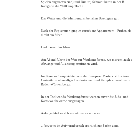
Spielen angetreten sind) und Dimitrij Schmidt betritt in der B-
Kategorie die Wettkampffläche.
Das Wetter und die Stimmung ist bei allen Beteiligten gut.
Nach der Registration ging es zurück ins Appartement - Frühstück
direkt am Meer.
Und danach ins Meer...
Am Abend führte der Weg zur Wettkampfarena, wo morgen auch d
Abwaage und Auslosung stattfinden wird.
Im Poomse-Kampfrichterteam der European Masters ist Luciano
Costantinos, ehemaliger Landestrainer und Kampfrichterobmann
Baden-Württembergs.
In der Taekwondo-Wettkampfstätte wurden zuvor die Judo- und
Karatewettbewerbe ausgetragen.
Anfangs hieß es sich erst einmal orientieren...
... bevor es im Aufwärmbereich sportlich zur Sache ging.