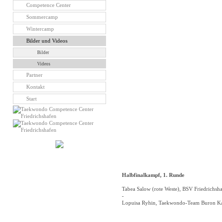
Competence Center
Sommercamp
Wintercamp
Bilder und Videos
Bilder
Videos
Partner
Kontakt
Start
Halbfinalkampf, 1. Runde
Tabea Salow (rote Weste), BSV Friedrichsh
-
Lopuisa Ryhin, Taekwondo-Team Buron K