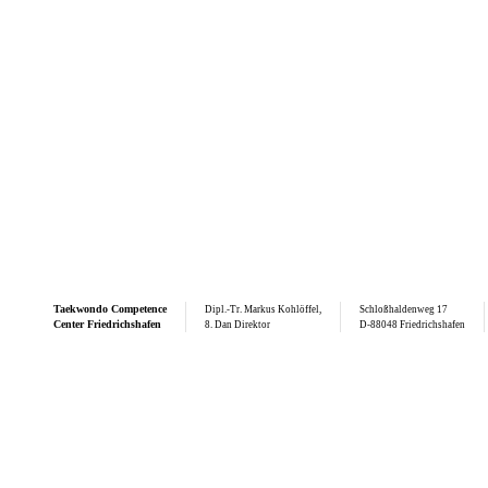
Taekwondo
Competence
Dipl.-Tr. Markus Kohlöffel,
Schloßhaldenweg 17
Center Friedrichshafen
8. Dan Direktor
D-88048 Friedrichshafen