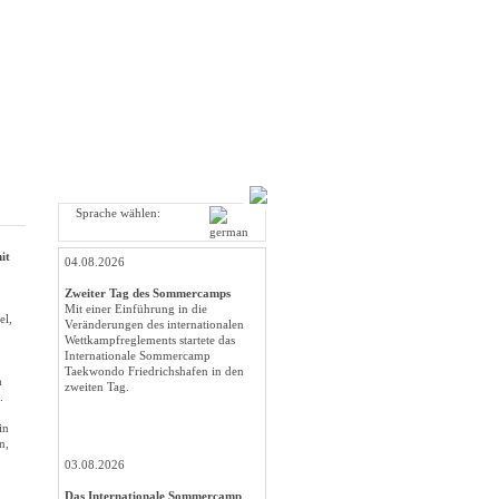
Sprache wählen:
it
04.08.2026
Zweiter Tag des Sommercamps
Mit einer Einführung in die
el,
Veränderungen des internationalen
Wettkampfreglements startete das
Internationale Sommercamp
Taekwondo Friedrichshafen in den
h
zweiten Tag.
.
in
n,
03.08.2026
Das Internationale Sommercamp