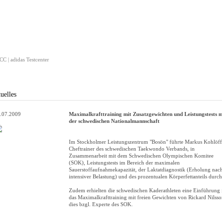
C | adidas Testcenter
uelles
.07.2009
Maximalkrafttraining mit Zusatzgewichten und Leistungstests m
der schwedischen Nationalmannschaft
Im Stockholmer Leistungszentrum "Bosön" führte Markus Kohlöff
Cheftrainer des schwedischen Taekwondo Verbands, in
Zusammenarbeit mit dem Schwedischen Olympischen Komitee
(SOK), Leistungstests im Bereich der maximalen
Sauerstoffaufnahmekapazität, der Laktatdiagnostik (Erholung nac
intensiver Belastung) und des prozentualen Körperfettanteils durch
Zudem erhielten die schwedischen Kaderathleten eine Einführung 
das Maximalkrafttraining mit freien Gewichten von Rickard Nilsso
dies bzgl. Experte des SOK.