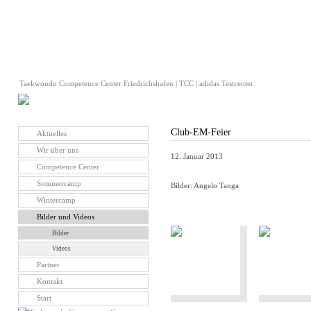
Taekwondo Competence Center Friedrichshafen | TCC | adidas Testcenter
Club-EM-Feier
Aktuelles
Wir über uns
12. Januar 2013
Competence Center
Sommercamp
Bilder: Angelo Tanga
Wintercamp
Bilder und Videos
Bilder
Videos
Partner
Kontakt
Start