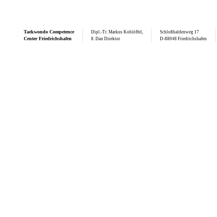
Taekwondo
Competence
Dipl.-Tr. Markus Kohlöffel,
Schloßhaldenweg 17
Center Friedrichshafen
8. Dan Direktor
D-88048 Friedrichshafen