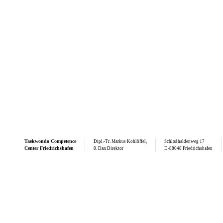
Taekwondo
Competence
Dipl.-Tr. Markus Kohlöffel,
Schloßhaldenweg 17
Center Friedrichshafen
8. Dan Direktor
D-88048 Friedrichshafen