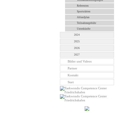
Teilnahmebedingungen
Referenten
Sportstätten
Ablaufplan
Teilnahmegebühr
Unterkünfte
2024
2025
2026
2027
Bilder und Videos
Partner
Kontakt
Start