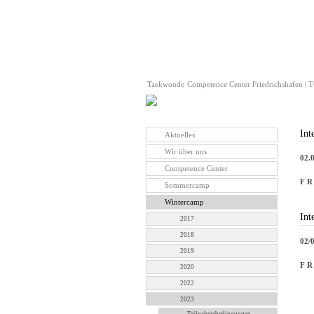
Taekwondo Competence Center Friedrichshafen | TC
Int
Aktuelles
Wir über uns
02.
Competence Center
F R
Sommercamp
Wintercamp
Int
2017
2018
02/
2019
F R
2020
2022
2023