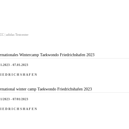
C | adidas Testcenter
ernationales Wintercamp Taekwondo Friedrichshafen 2023
01.2023 - 07.01.2023
 I E D R I C H S H A F E N
ernational winter camp Taekwondo Friedrichshafen 2023
01/2023 - 07/01/2023
 I E D R I C H S H A F E N