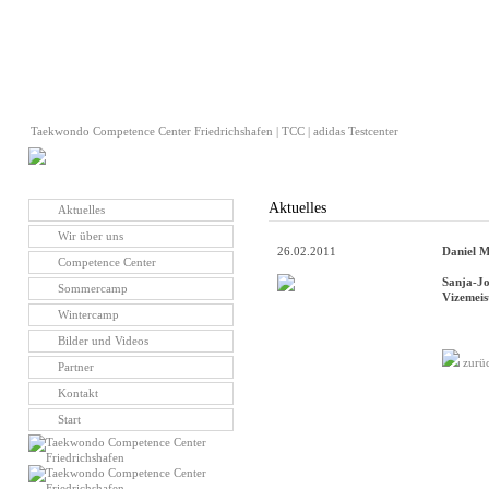
Taekwondo Competence Center Friedrichshafen | TCC | adidas Testcenter
Aktuelles
Aktuelles
Wir über uns
26.02.2011
Daniel M
Competence Center
Sanja-Jo
Sommercamp
Vizemeist
Wintercamp
Bilder und Videos
zurü
Partner
Kontakt
Start