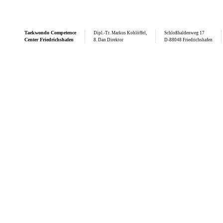
Taekwondo
Competence
Dipl.-Tr. Markus Kohlöffel,
Schloßhaldenweg 17
Center Friedrichshafen
8. Dan Direktor
D-88048 Friedrichshafen