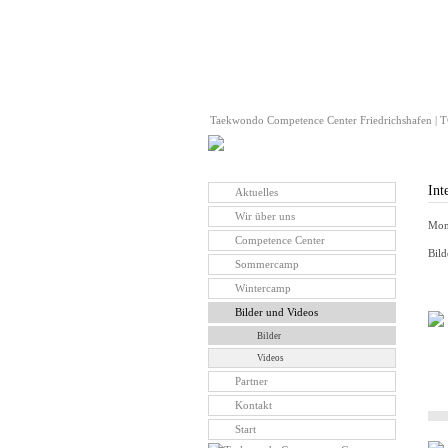
Taekwondo Competence Center Friedrichshafen | TC
Int
Aktuelles
Wir über uns
Mon
Competence Center
Bild
Sommercamp
Wintercamp
Bilder und Videos
Bilder
Videos
Partner
Kontakt
Start