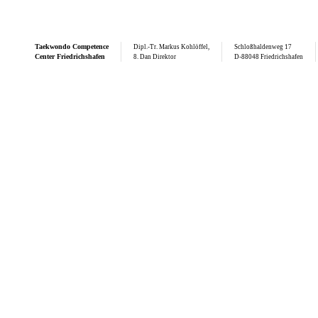
Taekwondo
Competence
Dipl.-Tr. Markus Kohlöffel,
Schloßhaldenweg 17
Center Friedrichshafen
8. Dan Direktor
D-88048 Friedrichshafen