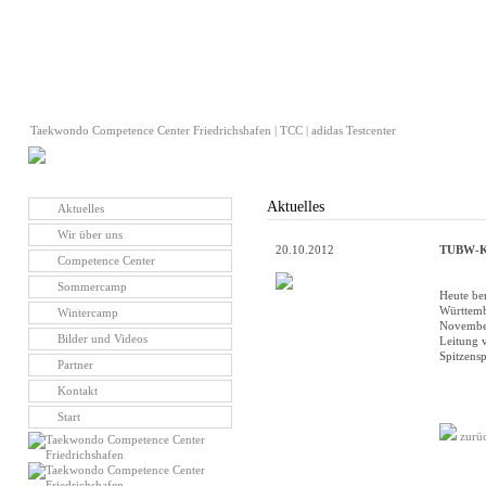
Taekwondo Competence Center Friedrichshafen | TCC | adidas Testcenter
Aktuelles
Aktuelles
Wir über uns
20.10.2012
TUBW-Kad
Competence Center
Sommercamp
Heute be
Württem
Wintercamp
November
Bilder und Videos
Leitung 
Spitzens
Partner
Kontakt
Start
zurü