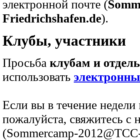
электронной почте (
Somm
Friedrichshafen.de
).
Клубы, участники
Просьба
клубам и отдел
использовать
электронны
Если вы в течение недели
пожалуйста, свяжитесь с 
(Sommercamp-2012@TCC-Fr