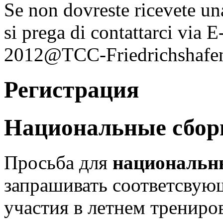
Se non dovreste ricevete un
si prega di contattarci vi
2012@TCC-Friedrichshafen.
Регистрация
Национальные сбо
Просьба для
национальн
запрашивать соответсвую
участия в летнем трениро