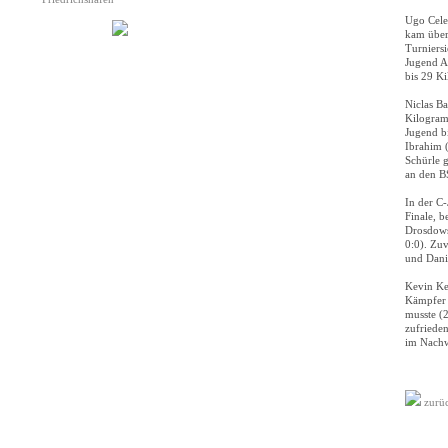
Ugo Cele
kam über
Turniersi
Jugend A
bis 29 K
Niclas B
Kilogramm
Jugend b
Ibrahim 
Schürle 
an den B
In der C
Finale, 
Drosdows
0:0). Zu
und Danie
Kevin Ke
Kämpfer 
musste (
zufrieden
im Nachwu
zurü