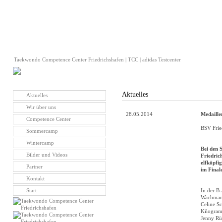
Taekwondo Competence Center Friedrichshafen | TCC | adidas Testcenter
Aktuelles
Aktuelles
Wir über uns
28.05.2014
Medaille
Competence Center
BSV Frie
Sommercamp
Wintercamp
Bei den 
Bilder und Videos
Friedric
elfköpfi
Partner
im Final
Kontakt
Start
In der B
Wachmann
Celine S
Kilogram
Jenny Rüt