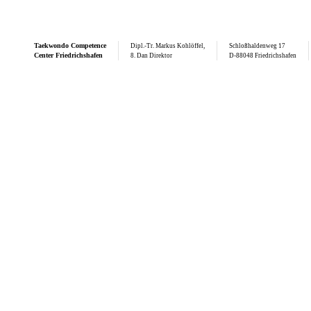
Taekwondo
Competence
Dipl.-Tr. Markus Kohlöffel,
Schloßhaldenweg 17
Center Friedrichshafen
8. Dan Direktor
D-88048 Friedrichshafen