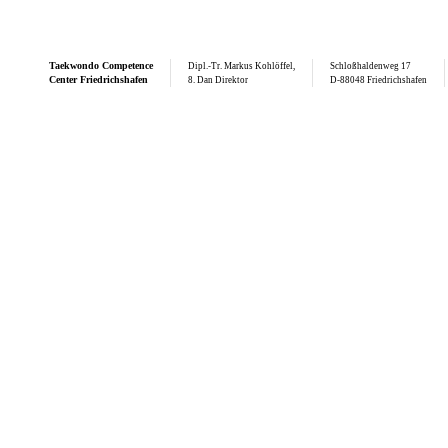
Taekwondo
Competence
Dipl.-Tr. Markus Kohlöffel,
Schloßhaldenweg 17
Center Friedrichshafen
8. Dan Direktor
D-88048 Friedrichshafen