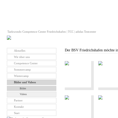
Taekwondo Competence Center Friedrichshafen | TCC | adidas Testcenter
Der BSV Friedrichshafen möchte in
Aktuelles
Wir über uns
Competence Center
Sommercamp
Wintercamp
Bilder und Videos
Bilder
Videos
Partner
Kontakt
Start