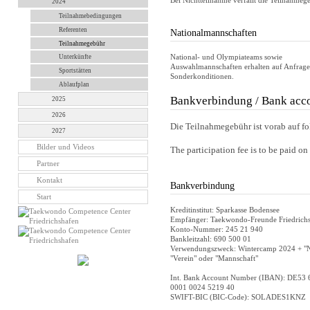
Bei Nichtteilnahme verfällt die Teilnahmeg
2024
Teilnahmebedingungen
Referenten
Nationalmannschaften
Teilnahmegebühr
National- und Olympiateams sowie
Unterkünfte
Auswahlmannschaften erhalten auf Anfrage
Sportstätten
Sonderkonditionen.
Ablaufplan
Bankverbindung / Bank acc
2025
2026
Die Teilnahmegebühr ist vorab auf fo
2027
Bilder und Videos
The participation fee is to be paid o
Partner
Kontakt
Bankverbindung
Start
Kreditinstitut: Sparkasse Bodensee
Empfänger: Taekwondo-Freunde Friedrich
Konto-Nummer: 245 21 940
Bankleitzahl: 690 500 01
Verwendungszweck: Wintercamp 2024 + "
"Verein" oder "Mannschaft"
Int. Bank Account Number (IBAN): DE53 
0001 0024 5219 40
SWIFT-BIC (BIC-Code): SOLADES1KNZ