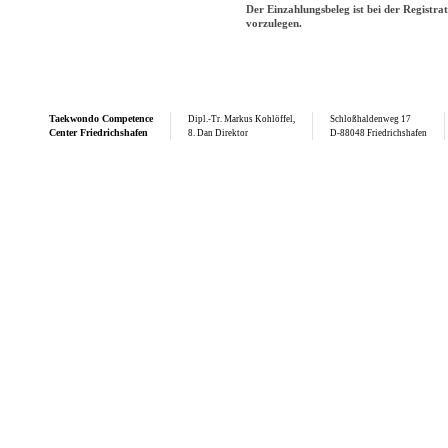
Der Einzahlungsbeleg ist bei der Registra
vorzulegen.
Taekwondo
Competence
Dipl.-Tr. Markus Kohlöffel,
Schloßhaldenweg 17
Center Friedrichshafen
8. Dan Direktor
D-88048 Friedrichshafen