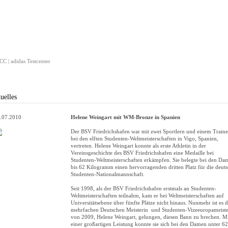
C | adidas Testcenter
uelles
.07.2010
Helene Weingart mit WM-Bronze in Spanien
Der BSV Friedrichshafen war mit zwei Sportlern und einem Traine
bei den elften Studenten-Weltmeisterschaften in Vigo, Spanien,
vertreten. Helene Weingart konnte als erste Athletin in der
Vereinsgeschichte des BSV Friedrichshafen eine Medaille bei
Studenten-Weltmeisterschaften erkämpfen. Sie belegte bei den Da
bis 62 Kilogramm einen hervorragenden dritten Platz für die deut
Studenten-Nationalmannschaft.
Seit 1998, als der BSV Friedrichshafen erstmals an Studenten-
Weltmeisterschaften teilnahm, kam er bei Weltmeisterschaften auf
Universitätsebene über fünfte Plätze nicht hinaus. Nunmehr ist es d
mehrfachen Deutschen Meisterin und Studenten-Vizeeuropameiste
von 2009, Helene Weingart, gelungen, diesen Bann zu brechen. M
einer großartigen Leistung konnte sie sich bei den Damen unter 62