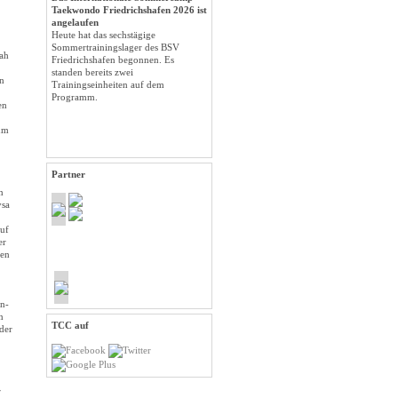
Taekwondo Friedrichshafen 2026 ist
angelaufen
Heute hat das sechstägige
Sommertrainingslager des BSV
ah
Friedrichshafen begonnen. Es
standen bereits zwei
en
Trainingseinheiten auf dem
Programm.
en
zum
Partner
n
ysa
auf
er
ten
en-
n
TCC auf
der
r