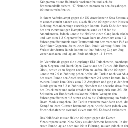
Kilogramm bis ins Halbfinale vorkämpfen und sich die
Bronzemedaille sichern. 47 Nationen nahmen an den diesjährigen
Weltmeisterschaften teil.
In ihrem Auftaktkampf gegen die US-Amerikanerin Sara Fossum s
es zunächst nicht danach aus, als ob Helene Weingart einen Kurs in
Richtung Medaillenränge einschlagen könnte. Nach Ende der erst
der drei zweiminütigen Kampfrunden stand es 3:0 für die
Amerikanerin. Jedoch konnte die Häflerin einen Gang hoch schalt
und kam zum 1:3-Gegentreffer sowie kurz im Anschluss zum 4:3-
Führungstreffer mittels einer Tritttechnik mit dem vorderen Fuß 
Kopf ihrer Gegnerin, die zu einer Drei-Punkt-Wertung führte. Im
Verlauf der dritten Runde konnte sie ihre Führung Zug um Zug
weiter ausbauen und lag am Ende überlegen 11:4 vorn.
Im Viertelfinale gegen die diesjährige EM-Teilnehmerin, Azerbaija
Open-Siegerin und Dutch Open-Zweite aus der Türkei, Sila Rüme
Olcek, schien es zu Beginn nach Plan zu laufen. Helene Weingart
konnte mit 2:0 in Führung gehen, wobei dei Türkin noch vor Abl
der ersten Runde den Anschlusstreffer zum 2:1 setzen konnte. In d
zweiten Runde kam Olcek zum 2:2-Ausgleich und ging in der drit
Runde gar in mit 3:2 in Führung. Nachdem die deutsche daraufhin
den Druck mehr und mehr erhöhte fiel der Ausgleich zum 3:3. 20
Sekunden vor Rundenschluss konnte Helene Weingart den
Führungstreffer zum 4:3 setzen und so die Verlängerung im Sudd
Death-Modus umgehen. Die Türkin versuchte zwar dann noch, de
Kampf zu ihren Gunsten herumzubiegen, wurde dann jedoch von 
Friedrichshafenerin zweimal clever zum 6:3-Endstand auskontert.
Das Halbfinale musste Helene Weingart gegen die Damen-
Vizeeuropameisterin Nina Klaey aus der Schweiz bestreiten. In der
ersten Runde lag sie noch mit 1:0 in Führung, musste jedoch in de