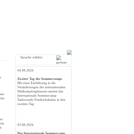
Sprache wählen:
04.08.2026
r
Zweiter Tag des Sommercamps
Mit einer Einführung in die
Veränderungen des internationalen
Wettkampfreglements startete das
men
Internationale Sommercamp
sche
Taekwondo Friedrichshafen in den
zweiten Tag.
er
rin
03.08.2026
it
Das Internationale Sommercamp