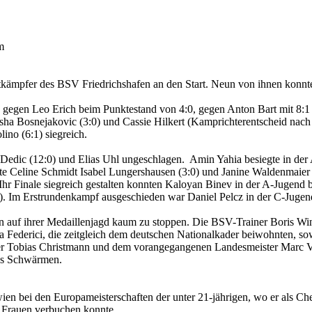
m
tkämpfer des BSV Friedrichshafen an den Start. Neun von ihnen konn
O gegen Leo Erich beim Punktestand von 4:0, gegen Anton Bart mit 8:
ha Bosnejakovic (3:0) und Cassie Hilkert (Kamprichterentscheid nach 2
ino (6:1) siegreich.
 Dedic (12:0) und Elias Uhl ungeschlagen. Amin Yahia besiegte in de
 Celine Schmidt Isabel Lungershausen (3:0) und Janine Waldenmaier (4
 Ihr Finale siegreich gestalten konnten Kaloyan Binev in der A-Jugen
 Im Erstrundenkampf ausgeschieden war Daniel Pelcz in der C-Jugen
uf ihrer Medaillenjagd kaum zu stoppen. Die BSV-Trainer Boris Winkle
a Federici, die zeitgleich dem deutschen Nationalkader beiwohnten, s
Tobias Christmann und dem vorangegangenen Landesmeister Marc Vitry
ns Schwärmen.
en bei den Europameisterschaften der unter 21-jährigen, wo er als Ch
r Frauen verbuchen konnte.