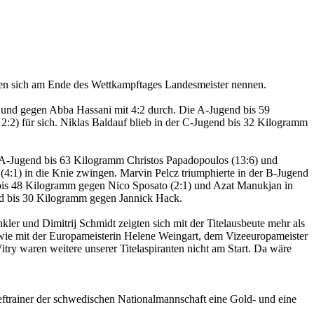
ten sich am Ende des Wettkampftages Landesmeister nennen.
1 und gegen Abba Hassani mit 4:2 durch. Die A-Jugend bis 59
:2) für sich. Niklas Baldauf blieb in der C-Jugend bis 32 Kilogramm
r A-Jugend bis 63 Kilogramm Christos Papadopoulos (13:6) und
:1) in die Knie zwingen. Marvin Pelcz triumphierte in der B-Jugend
d bis 48 Kilogramm gegen Nico Sposato (2:1) und Azat Manukjan in
d bis 30 Kilogramm gegen Jannick Hack.
r und Dimitrij Schmidt zeigten sich mit der Titelausbeute mehr als
owie mit der Europameisterin Helene Weingart, dem Vizeeuropameister
 waren weitere unserer Titelaspiranten nicht am Start. Da wäre
eftrainer der schwedischen Nationalmannschaft eine Gold- und eine