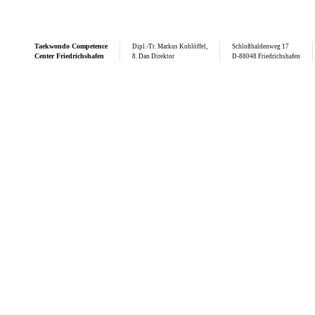
Taekwondo
Competence
Dipl.-Tr. Markus Kohlöffel,
Schloßhaldenweg 17
Center Friedrichshafen
8. Dan Direktor
D-88048 Friedrichshafen