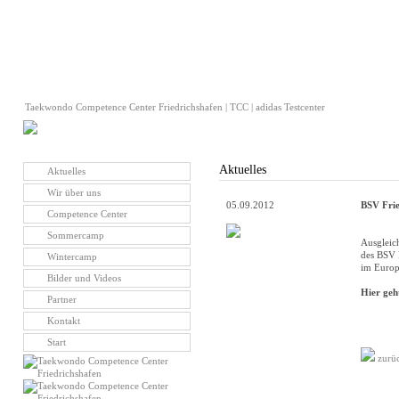
Taekwondo Competence Center Friedrichshafen | TCC | adidas Testcenter
Aktuelles
Aktuelles
Wir über uns
05.09.2012
BSV Frie
Competence Center
Sommercamp
Ausgleic
des BSV F
Wintercamp
im Europ
Bilder und Videos
Hier geht
Partner
Kontakt
Start
zurü