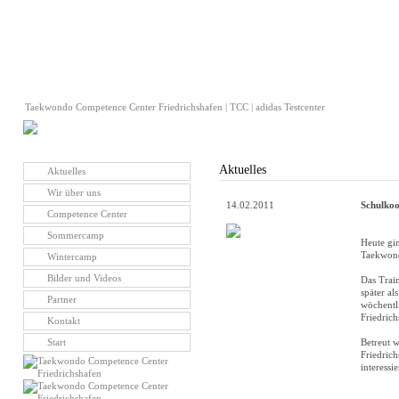
Taekwondo Competence Center Friedrichshafen | TCC | adidas Testcenter
Aktuelles
Aktuelles
Wir über uns
14.02.2011
Schulko
Competence Center
Sommercamp
Heute gin
Taekwond
Wintercamp
Bilder und Videos
Das Trai
später al
Partner
wöchentl
Friedrich
Kontakt
Start
Betreut 
Friedrich
interessi