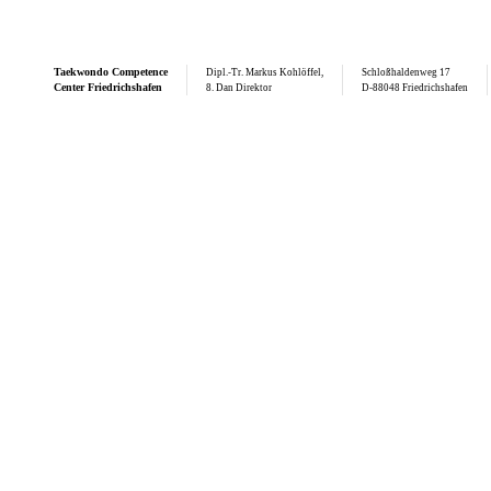
Taekwondo
Competence
Dipl.-Tr. Markus Kohlöffel,
Schloßhaldenweg 17
Center Friedrichshafen
8. Dan Direktor
D-88048 Friedrichshafen