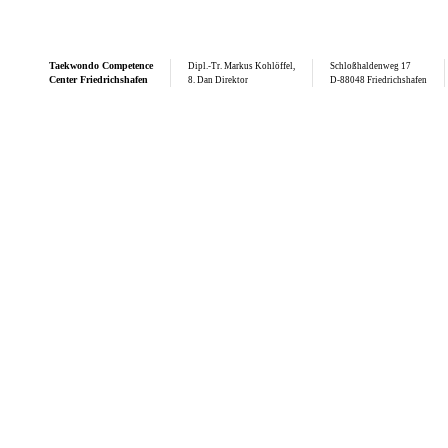
Taekwondo
Competence
Dipl.-Tr. Markus Kohlöffel,
Schloßhaldenweg 17
Center Friedrichshafen
8. Dan Direktor
D-88048 Friedrichshafen