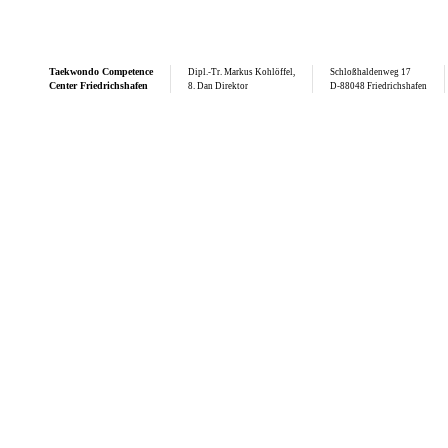
Taekwondo
Competence
Dipl.-Tr. Markus Kohlöffel,
Schloßhaldenweg 17
Center Friedrichshafen
8. Dan Direktor
D-88048 Friedrichshafen