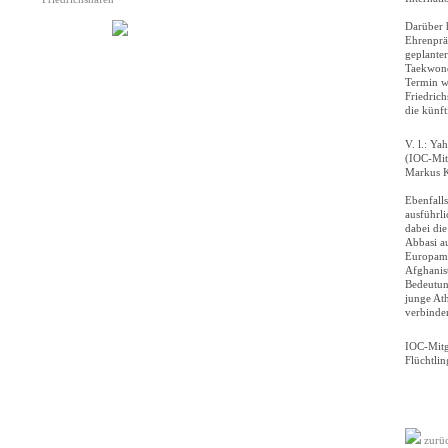
Darüber 
Ehrenprä
geplante
Taekwond
Termin wi
Friedrich
die künf
V. l.: Ya
(IOC-Mitg
Markus K
Ebenfalls
ausführli
dabei di
Abbasi au
Europamei
Afghanis
Bedeutung
junge Ath
verbinde
IOC-Mitg
Flüchtlin
zurü