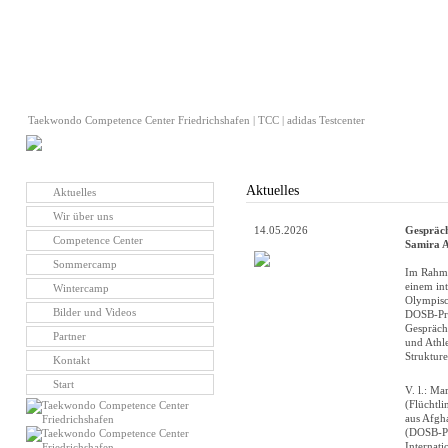
Taekwondo Competence Center Friedrichshafen | TCC | adidas Testcenter
Aktuelles
Aktuelles
Wir über uns
14.05.2026
Gespräc
Competence Center
Samira A
Sommercamp
Im Rahme
einem in
Wintercamp
Olympisc
Bilder und Videos
DOSB-Prä
Gespräch
Partner
und Athle
Struktur
Kontakt
Start
V. l.: M
(Flüchtli
aus Afgh
(DOSB-Pr
Internati