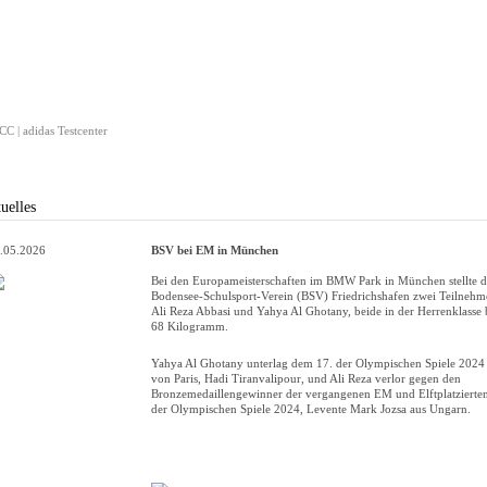
C | adidas Testcenter
uelles
.05.2026
BSV bei EM in München
Bei den Europameisterschaften im BMW Park in München stellte d
Bodensee-Schulsport-Verein (BSV) Friedrichshafen zwei Teilnehm
Ali Reza Abbasi und Yahya Al Ghotany, beide in der Herrenklasse 
68 Kilogramm.
Yahya Al Ghotany unterlag dem 17. der Olympischen Spiele 2024
von Paris, Hadi Tiranvalipour, und Ali Reza verlor gegen den
Bronzemedaillengewinner der vergangenen EM und Elftplatzierte
der Olympischen Spiele 2024, Levente Mark Jozsa aus Ungarn.