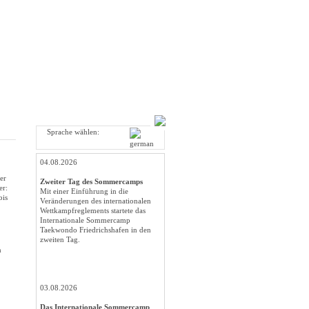
Sprache wählen:
04.08.2026
er
Zweiter Tag des Sommercamps
er:
Mit einer Einführung in die
bis
Veränderungen des internationalen
Wettkampfreglements startete das
Internationale Sommercamp
Taekwondo Friedrichshafen in den
zweiten Tag.
n
03.08.2026
Das Internationale Sommercamp