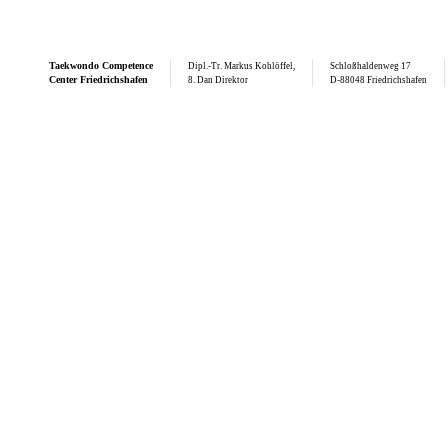
Taekwondo
Competence
Dipl.-Tr. Markus Kohlöffel,
Schloßhaldenweg 17
Center Friedrichshafen
8. Dan Direktor
D-88048 Friedrichshafen