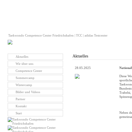
Taekwondo Competence Center Friedrichshafen | TCC | adidas Testcenter
Aktuelles
Aktuelles
Wir über uns
28.05.2025
National
Competence Center
Diese Wo
Sommercamp
sportlic
Taekwond
Wintercamp
Bundestr
Bilder und Videos
Trabelsi,
Spitzensp
Partner
Kontakt
Neben de
Start
gemeinsa