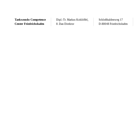
Taekwondo
Competence
Dipl.-Tr. Markus Kohlöffel,
Schloßhaldenweg 17
Center Friedrichshafen
8. Dan Direktor
D-88048 Friedrichshafen