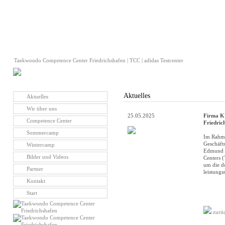
Taekwondo Competence Center Friedrichshafen | TCC | adidas Testcenter
Aktuelles
Aktuelles
Wir über uns
25.05.2025
Firma K
Competence Center
Friedric
Sommercamp
Im Rahme
Geschäft
Wintercamp
Edmund 
Bilder und Videos
Centers (
um die do
Partner
leistungs
Kontakt
Start
zurü